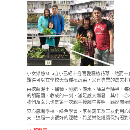
小女樂悠Mira自小已經十分喜愛種植花草，然而
難得可以在學校天台種植蔬菜，又有專業的農夫村
由挖鬆泥土、播種、施肥、澆水、除草至除蟲，每
的胡蘿蔔，收成的一刻，滿足感大爆發！其中，亦
我們及女兒也是第一次親手接觸牛糞啊！雖然開始
衷心感謝學校、綠色學會、家長義工及工友們用心
夫。這是一次很好的經驗，希望樂悠繼續保持著對