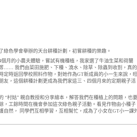
加了綠色學會舉辦的天台耕種計劃，初嘗耕種的樂趣。
4個月的小農夫體驗，嘗試有機種植，我家選了牛油生菜和荷蘭
等…… 我們由菜田施肥、下種、澆水、除草、除蟲到收割，真的
時定時返回學校照料作物，對她作為GT新成員的小一生來說，
朋友，這個耕種計劃更成為我們家這三、四個月來的定期親子活
 “村姑” 親自教授和分享繪本，解答我們在種植上的問題，也
餘，工餘時間在機會參加這次綠色親子活動。看見作物由小種子
護自然， 同學們互相學習，互相幫忙，成為了小女在GT小一課