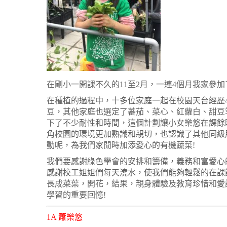
在剛小一開課不久的11至2月，一連4個月我家參
在種植的過程中，十多位家庭一起在校園天台經歷
豆，其他家庭也選定了蕃茄、菜心、紅蘿白、甜豆
下了不少耐性和時間，這個計劃讓小女樂悠在課餘
角校園的環境更加熟識和親切，也認識了其他同級
動呢，為我們家閒時加添愛心的有機蔬菜!
我們要感謝綠色學會的安排和籌備，義務和富愛心的
感謝校工姐姐們每天澆水，使我們能夠輕鬆的在課
長成菜葉，開花，結果，親身體驗及教育珍惜和愛
學習的重要回憶!
1A 蕭樂悠