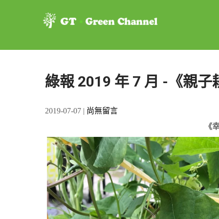
綠在我心
優才書院 – 綠色學會
綠報 2019 年 7 月 -《
2019-07-07
|
尚無留言
《幸