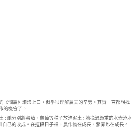
的《憫農》琅琅上口，似乎很理解農夫的辛勞。其實一直都想找
作的機會了。
; 她分別將蕃茄、蘿蔔等種子放進泥土 ; 她挽過頗重的水壺澆
看到自己的收成。在這段日子裡，農作物在成長，紫霏也在成長。