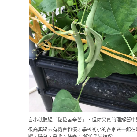
自小就聽過「粒粒皆辛苦」，但你又真的理解箇中
很高興過去有機會和優才學校初小的各家庭一起在
肥、除草、採收、除蟲、 幫忙瓜兒授粉……