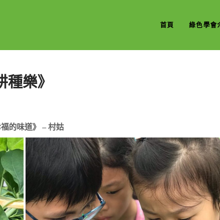
首頁
綠色學會
親子耕種樂》
福的味道》 – 村姑