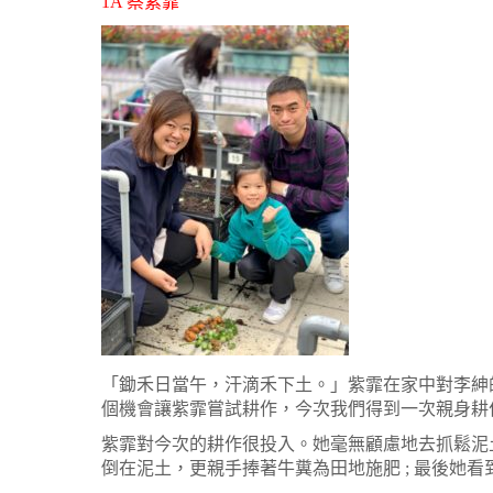
1A 蔡紫霏
「鋤禾日當午，汗滴禾下土。」紫霏在家中對李紳
個機會讓紫霏嘗試耕作，今次我們得到一次親身耕
紫霏對今次的耕作很投入。她毫無顧慮地去抓鬆泥土 
倒在泥土，更親手捧著牛糞為田地施肥 ; 最後她