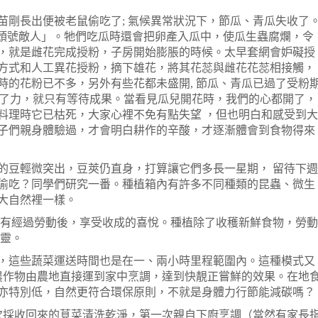
苗剛長出便被老鼠偷吃了; 氣候異常狀況下，節瓜、青瓜失收了
 頭號敵人」。牠們吃瓜時還會把卵產入瓜中，使瓜生蟲腐爛，令
，就是雌花完成授粉，子房開始膨脹的時候。太早套網會妒礙授
方式和人工異花授粉，摘下雄花，將其花蕊與雌花花蕊相接觸，
時的花粉已不多，另外有些花都未盛開, 節瓜、青瓜已過了受粉
經盡了力，就只有等待成果。當看見瓜兒開花時，我們的心都開了，
料理時它已枯死，大家心裡不免有點失望 ，但也明白和感受到大
子們親身體驗過，才會明白耕作的辛酸，才逐漸體會到食物得來
的豆輕微突出，豆莢仍直身，打算讓它們多長一星期， 留待下週
偷吃？同學們研究一番。種植箱內有許多不同種類的昆蟲、微生
大自然裡一樣。
還有經過勞動後，享受收成的喜悅。種植除了收穫新鮮食物，勞動
心靈。
，這些蔬菜運送時間也是在一、兩小時里程範圍內。這種模式又
)，就是將農作物由農地直接運到家中烹調，達到快靚正嘗鮮的效果。在地
亦特別低，自然更符合環保原則，不就是身體力行節能減碳嗎？
一次採收回來的莧菜清洗乾淨，第一次親自下廚烹調（當然有家長