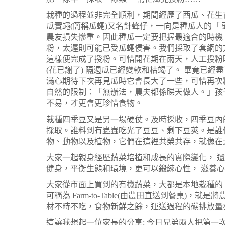
栽種的過程並非完全順利，期間經歷了西瓜、花生
瓜實蠅(簡稱瓜蠅)又名針蜂仔，一向是種瓜人的「
農友損失慘重。因此種瓜一定要把握最適合的時機
粉，太遲則可能已受瓜蠅侵害。我們採取了套網的
這樣便完成了授粉。可惜開花期在雨天，人工授粉
(花已謝了) 隔週瓜已經變軟和枯竭了。 畢竟已
滿心期待下次再見瓜時它會長大了一些，可惜再次
自然的限制：「無辦法，農夫都係睇天做人。」孩
不易，才更會更珍惜食物。
栽種四季豆又是另一場硬仗。及時採收，四季豆內
採取。誰料到有蟲蟲吃光了豆豆、剩下豆莢。是誰
物、動物以及植物，它們在這裡共榮共存，就像在
大家一起親身經歷蔬菜培植和成長的實際變化， 
健身，平衡生態和環境，更可以鍛練心性， 滋養
大家從市面上買到的有機蔬菜，大都是本地栽種的
可稱為 Farm-to-Table(由農田直送到餐桌
材不時不吃，食物新鮮之餘，運送過程的碳排放量
這讓我想起一位家長的分享: 今日兄弟兩人把第