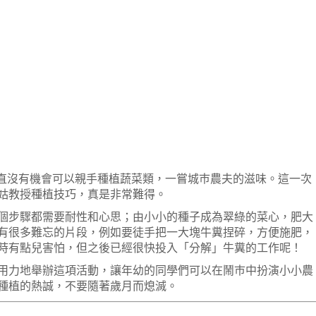
一直沒有機會可以親手種植蔬菜類，一嘗城巿農夫的滋味。這一次
姑教授種植技巧，真是非常難得。
個步驟都需要耐性和心思；由小小的種子成為翠綠的菜心，肥大
有很多難忘的片段，例如要徒手把一大塊牛糞捏碎，方便施肥，
時有點兒害怕，但之後已經很快投入「分解」牛糞的工作呢！
用力地舉辦這項活動，讓年幼的同學們可以在鬧巿中扮演小小農
種植的熱誠，不要隨著歲月而熄滅。